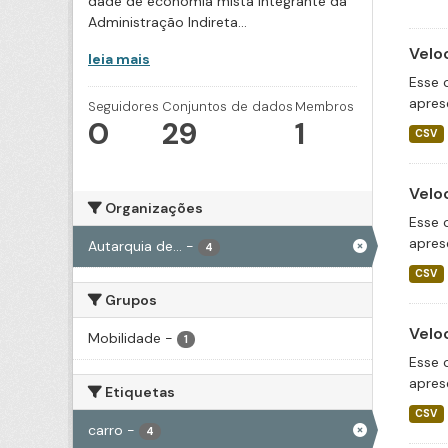
dade de economia mista integrante da
Administração Indireta...
Velo
leia mais
Esse 
apres
Seguidores
Conjuntos de dados
Membros
0
29
1
CSV
Velo
Organizações
Esse 
apres
Autarquia de...
-
4
CSV
Grupos
Velo
Mobilidade
-
1
Esse 
apres
Etiquetas
CSV
carro
-
4