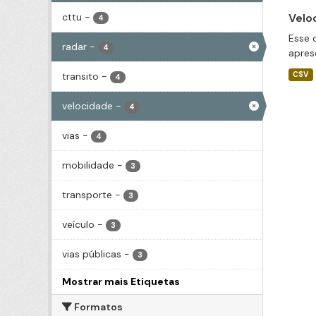
cttu
-
Velo
4
Esse 
radar
-
4
apres
transito
-
CSV
4
velocidade
-
4
vias
-
4
mobilidade
-
3
transporte
-
3
veículo
-
3
vias públicas
-
3
Mostrar mais Etiquetas
Formatos