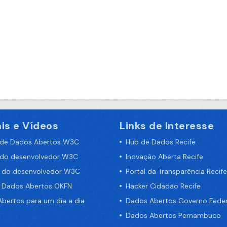
is e Vídeos
Links de Interesse
 de Dados Abertos W3C
Hub de Dados Recife
 do desenvolvedor W3C
Inovação Aberta Recife
a do desenvolvedor W3C
Portal da Transparência Recife
e Dados Abertos OKFN
Hacker Cidadão Recife
bertos para um dia a dia
Dados Abertos Governo Feder
Dados Abertos Pernambuco