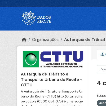
Ir para o conteúdo principal
Organizações
Autarquia de Trânsito
Autarquia de Trânsito e
Transporte Urbano do Recife -
4 
CTTU
A Autarquia de Trânsito e Transporte Ur
Etiqu
bano do Recife (CTTU) http://cttu.recife.
pe.gov.br/ (0800 081 1078) é uma socie
Auta