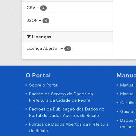
CSV
-
4
JSON
-
4
Licenças
Licença Aberta...
-
4
O Portal
Manua
Sobre o Portal
Manual
Padrão de Serviço de Dados da
Manual
Prefeitura da Cidade de Recife
Cartilh
Padrões de Publicação dos Dados no
Guia d
Portal de Dados Abertos do Recife
Dados A
Política de Dados Abertos da Prefeitura
melhor
do Recife