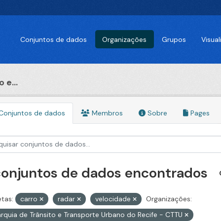
Conjuntos de dados
Organizações
Grupos
Visua
 e...
Conjuntos de dados
Membros
Sobre
Pages
conjuntos de dados encontrados
etas:
carro
radar
velocidade
Organizações:
rquia de Trânsito e Transporte Urbano do Recife - CTTU