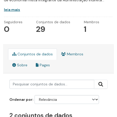
de economia mista integrante da Administração Indireta...
leia mais
Seguidores
Conjuntos de dados
Membros
0
29
1
Conjuntos de dados
Membros
Sobre
Pages
Ordenar por
2 conjuntos de dados