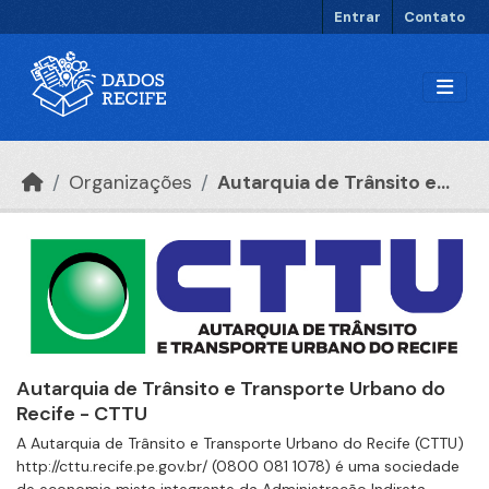
Ir para o conteúdo principal
Entrar
Contato
Organizações
Autarquia de Trânsito e...
Autarquia de Trânsito e Transporte Urbano do
Recife - CTTU
A Autarquia de Trânsito e Transporte Urbano do Recife (CTTU)
http://cttu.recife.pe.gov.br/ (0800 081 1078) é uma sociedade