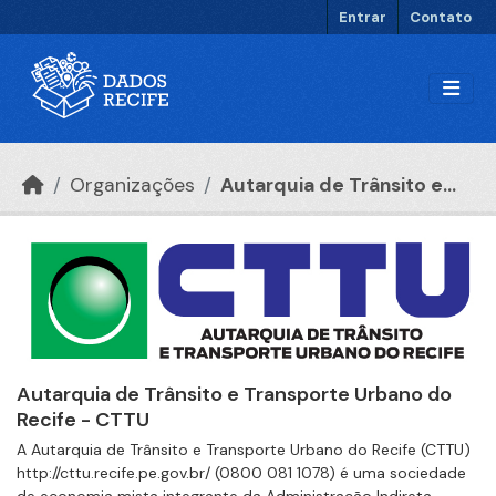
Ir para o conteúdo principal
Entrar
Contato
Organizações
Autarquia de Trânsito e...
Autarquia de Trânsito e Transporte Urbano do
Recife - CTTU
A Autarquia de Trânsito e Transporte Urbano do Recife (CTTU)
http://cttu.recife.pe.gov.br/ (0800 081 1078) é uma sociedade