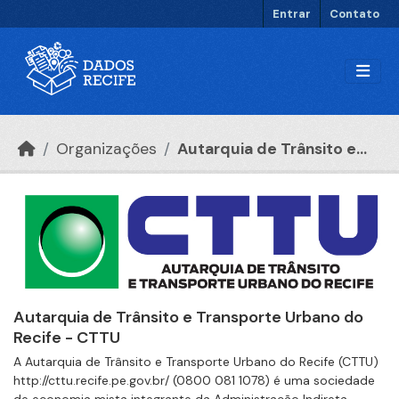
Ir para o conteúdo principal
Entrar
Contato
Organizações
Autarquia de Trânsito e...
Autarquia de Trânsito e Transporte Urbano do
Recife - CTTU
A Autarquia de Trânsito e Transporte Urbano do Recife (CTTU)
http://cttu.recife.pe.gov.br/ (0800 081 1078) é uma sociedade