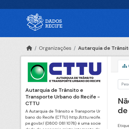
Ir para o conteúdo principal
Organizações
Autarquia de Trânsito
Autarquia de Trânsito e
Transporte Urbano do Recife -
Nã
CTTU
de
A Autarquia de Trânsito e Transporte Ur
bano do Recife (CTTU) http://cttu.recife.
pe.gov.br/ (0800 081 1078) é uma socie
Etiqu