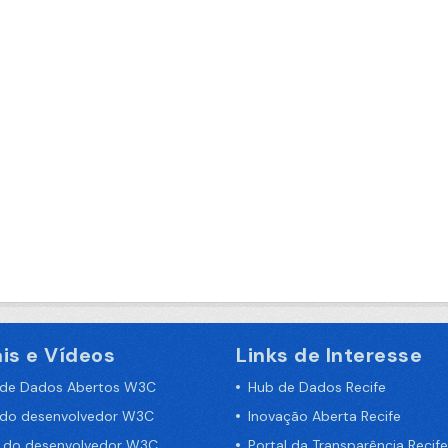
is e Vídeos
Links de Interesse
 de Dados Abertos W3C
Hub de Dados Recife
 do desenvolvedor W3C
Inovação Aberta Recife
a do desenvolvedor W3C
Portal da Transparência Recife