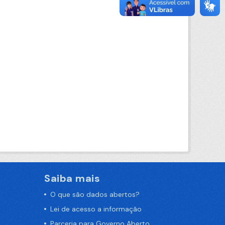
Saiba mais
O que são dados abertos?
Lei de acesso a informação
Parceria para Governo Aberto