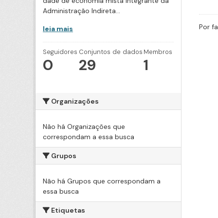
dade de economia mista integrante da
Administração Indireta...
Por f
leia mais
Seguidores
Conjuntos de dados
Membros
0
29
1
Organizações
Não há Organizações que
correspondam a essa busca
Grupos
Não há Grupos que correspondam a
essa busca
Etiquetas