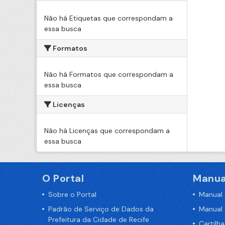
Não há Etiquetas que correspondam a
essa busca
Formatos
Não há Formatos que correspondam a
essa busca
Licenças
Não há Licenças que correspondam a
essa busca
O Portal
Manua
Sobre o Portal
Manual
Padrão de Serviço de Dados da
Manual
Prefeitura da Cidade de Recife
Cartilh