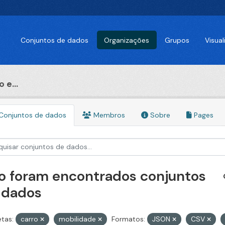
Conjuntos de dados
Organizações
Grupos
Visua
 e...
Conjuntos de dados
Membros
Sobre
Pages
o foram encontrados conjuntos
 dados
etas:
carro
mobilidade
Formatos:
JSON
CSV