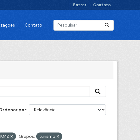
Entrar
Contato
lizações
Contato
Ordenar por
KMZ
Grupos:
turismo