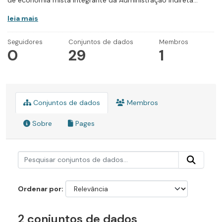
de economia mista integrante da Administração Indireta...
leia mais
Seguidores
Conjuntos de dados
Membros
0
29
1
Conjuntos de dados
Membros
Sobre
Pages
Ordenar por
2 conjuntos de dados