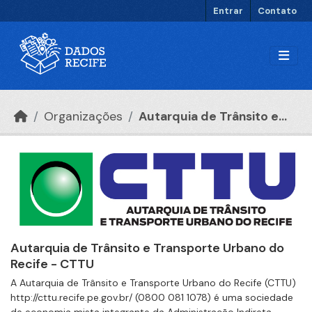
Ir para o conteúdo principal
Entrar
Contato
Organizações
Autarquia de Trânsito e...
Autarquia de Trânsito e Transporte Urbano do
Recife - CTTU
A Autarquia de Trânsito e Transporte Urbano do Recife (CTTU)
http://cttu.recife.pe.gov.br/ (0800 081 1078) é uma sociedade