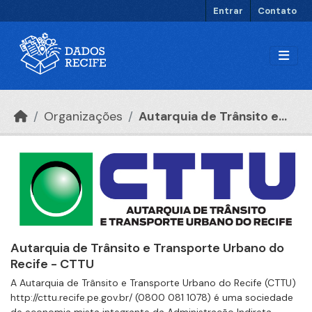
Ir para o conteúdo principal
Entrar
Contato
Organizações
Autarquia de Trânsito e...
Autarquia de Trânsito e Transporte Urbano do
Recife - CTTU
A Autarquia de Trânsito e Transporte Urbano do Recife (CTTU)
http://cttu.recife.pe.gov.br/ (0800 081 1078) é uma sociedade