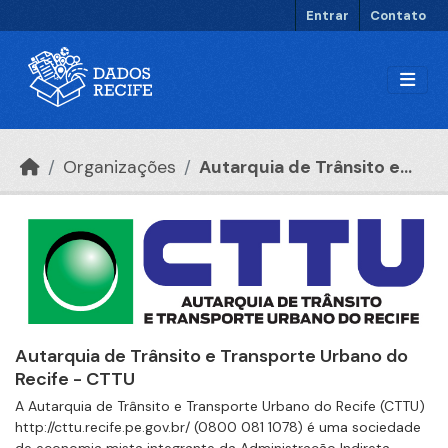
Ir para o conteúdo principal
Entrar
Contato
Organizações
Autarquia de Trânsito e...
Autarquia de Trânsito e Transporte Urbano do
Recife - CTTU
A Autarquia de Trânsito e Transporte Urbano do Recife (CTTU)
http://cttu.recife.pe.gov.br/ (0800 081 1078) é uma sociedade