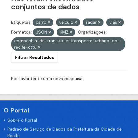
conjuntos de dados
Etiquetas:
carro
veículo
radar
vias
Formatos:
JSON
KMZ
Organizações:
companhia-de-transito-e-transporte-urbano-do-
recife-cttu
Filtrar Resultados
Por favor tente uma nova pesquisa.
O Portal
Sobre o Portal
Padrão de Serviço de Dados da Prefeitura da Cidade de
Recife