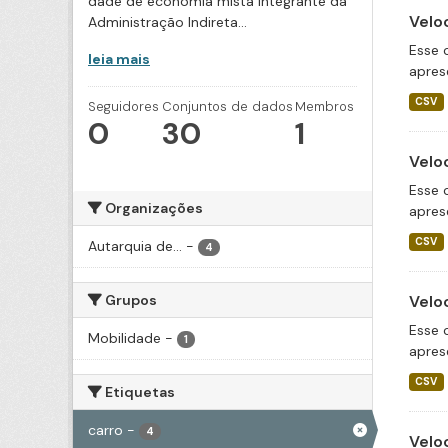
dade de economia mista integrante da
Velo
Administração Indireta...
Esse 
leia mais
apres
CSV
Seguidores
Conjuntos de dados
Membros
0
30
1
Velo
Esse 
Organizações
apres
CSV
Autarquia de...
-
4
Grupos
Velo
Esse 
Mobilidade
-
1
apres
CSV
Etiquetas
carro
-
4
Velo