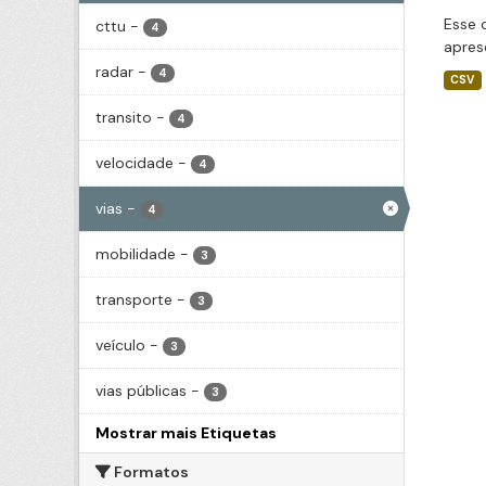
Esse 
cttu
-
4
apres
radar
-
4
CSV
transito
-
4
velocidade
-
4
vias
-
4
mobilidade
-
3
transporte
-
3
veículo
-
3
vias públicas
-
3
Mostrar mais Etiquetas
Formatos