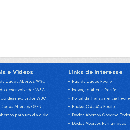
is e Vídeos
Links de Interesse
 de Dados Abertos W3C
Hub de Dados Recife
 do desenvolvedor W3C
Inovação Aberta Recife
a do desenvolvedor W3C
Portal da Transparência Recife
e Dados Abertos OKFN
Hacker Cidadão Recife
bertos para um dia a dia
Dados Abertos Governo Feder
Dados Abertos Pernambuco