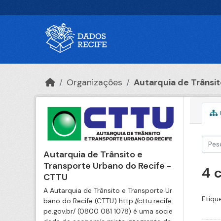
Ir para o conteúdo principal
Organizações
Autarquia de Trânsito
Autarquia de Trânsito e
Transporte Urbano do Recife -
4 
CTTU
A Autarquia de Trânsito e Transporte Ur
Etiqu
bano do Recife (CTTU) http://cttu.recife.
pe.gov.br/ (0800 081 1078) é uma socie