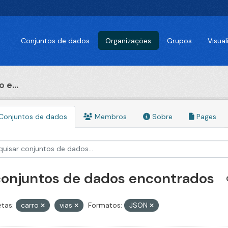
Conjuntos de dados
Organizações
Grupos
Visua
 e...
Conjuntos de dados
Membros
Sobre
Pages
conjuntos de dados encontrados
etas:
carro
vias
Formatos:
JSON