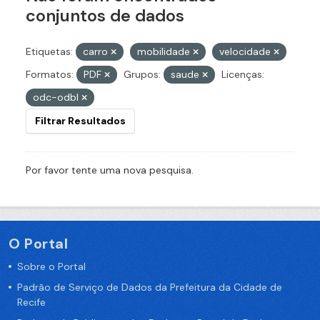
conjuntos de dados
Etiquetas:
carro
mobilidade
velocidade
Formatos:
PDF
Grupos:
saude
Licenças:
odc-odbl
Filtrar Resultados
Por favor tente uma nova pesquisa.
O Portal
Sobre o Portal
Padrão de Serviço de Dados da Prefeitura da Cidade de
Recife