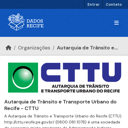
Ir para o conteúdo principal
Entrar
Contato
Organizações
Autarquia de Trânsito e...
Autarquia de Trânsito e Transporte Urbano do
Recife - CTTU
A Autarquia de Trânsito e Transporte Urbano do Recife (CTTU)
http://cttu.recife.pe.gov.br/ (0800 081 1078) é uma sociedade