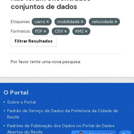
conjuntos de dados
Etiquetas:
carro
mobilidade
velocidade
Formatos:
PDF
CSV
KMZ
Filtrar Resultados
Por favor tente uma nova pesquisa.
O Portal
Sobre o Portal
Padrão de Serviço de Dados da Prefeitura da Cidade de
Recife
Padrões de Publicação dos Dados no Portal de Dados
Abertos do Recife