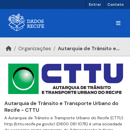
Ir para o conteúdo principal
Entrar
Contato
Organizações
Autarquia de Trânsito e...
Autarquia de Trânsito e Transporte Urbano do
Recife - CTTU
A Autarquia de Trânsito e Transporte Urbano do Recife (CTTU)
http://cttu.recife.pe.gov.br/ (0800 081 1078) é uma sociedade