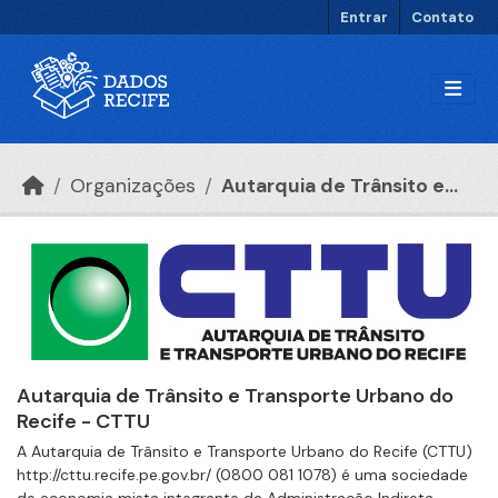
Ir para o conteúdo principal
Entrar
Contato
Organizações
Autarquia de Trânsito e...
Autarquia de Trânsito e Transporte Urbano do
Recife - CTTU
A Autarquia de Trânsito e Transporte Urbano do Recife (CTTU)
http://cttu.recife.pe.gov.br/ (0800 081 1078) é uma sociedade