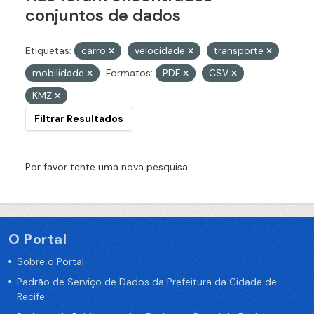
conjuntos de dados
Etiquetas:
carro
velocidade
transporte
mobilidade
Formatos:
PDF
CSV
KMZ
Filtrar Resultados
Por favor tente uma nova pesquisa.
O Portal
Sobre o Portal
Padrão de Serviço de Dados da Prefeitura da Cidade de
Recife