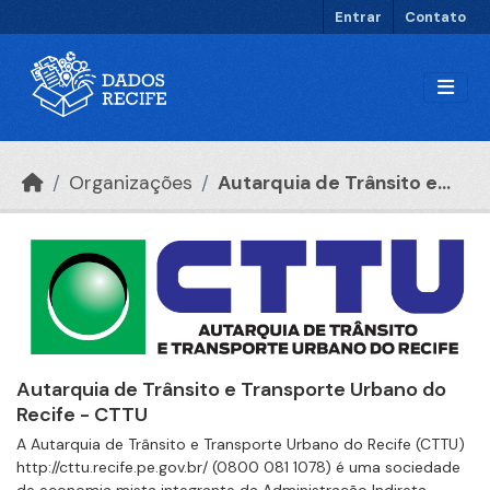
Ir para o conteúdo principal
Entrar
Contato
Organizações
Autarquia de Trânsito e...
Autarquia de Trânsito e Transporte Urbano do
Recife - CTTU
A Autarquia de Trânsito e Transporte Urbano do Recife (CTTU)
http://cttu.recife.pe.gov.br/ (0800 081 1078) é uma sociedade