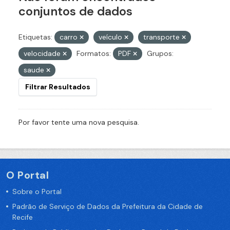
conjuntos de dados
Etiquetas:
carro
veículo
transporte
velocidade
Formatos:
PDF
Grupos:
saude
Filtrar Resultados
Por favor tente uma nova pesquisa.
O Portal
Sobre o Portal
Padrão de Serviço de Dados da Prefeitura da Cidade de
Recife