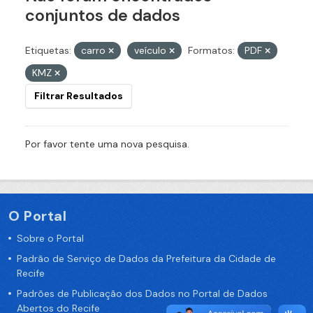
conjuntos de dados
Etiquetas:
carro
veículo
Formatos:
PDF
KMZ
Filtrar Resultados
Por favor tente uma nova pesquisa.
O Portal
Sobre o Portal
Padrão de Serviço de Dados da Prefeitura da Cidade de
Recife
Padrões de Publicação dos Dados no Portal de Dados
Abertos do Recife