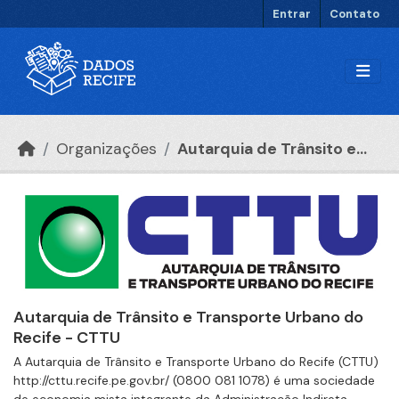
Ir para o conteúdo principal
Entrar
Contato
Organizações
Autarquia de Trânsito e...
Autarquia de Trânsito e Transporte Urbano do
Recife - CTTU
A Autarquia de Trânsito e Transporte Urbano do Recife (CTTU)
http://cttu.recife.pe.gov.br/ (0800 081 1078) é uma sociedade