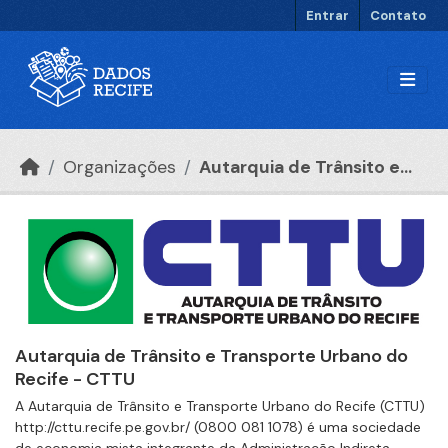
Ir para o conteúdo principal
Entrar
Contato
Organizações
Autarquia de Trânsito e...
Autarquia de Trânsito e Transporte Urbano do
Recife - CTTU
A Autarquia de Trânsito e Transporte Urbano do Recife (CTTU)
http://cttu.recife.pe.gov.br/ (0800 081 1078) é uma sociedade