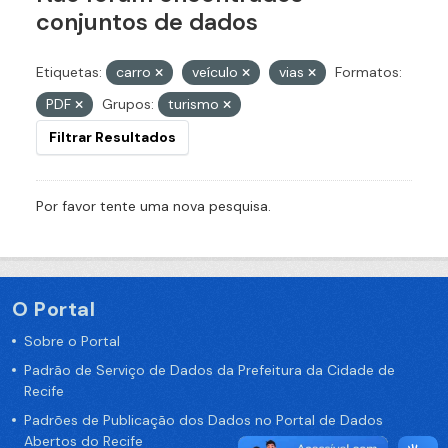
conjuntos de dados
Etiquetas:
carro
veículo
vias
Formatos:
PDF
Grupos:
turismo
Filtrar Resultados
Por favor tente uma nova pesquisa.
O Portal
Sobre o Portal
Padrão de Serviço de Dados da Prefeitura da Cidade de
Recife
Padrões de Publicação dos Dados no Portal de Dados
Abertos do Recife