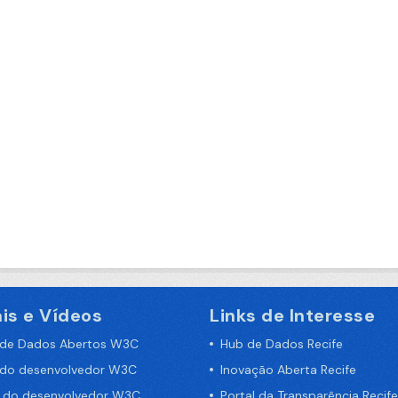
is e Vídeos
Links de Interesse
 de Dados Abertos W3C
Hub de Dados Recife
 do desenvolvedor W3C
Inovação Aberta Recife
a do desenvolvedor W3C
Portal da Transparência Recife