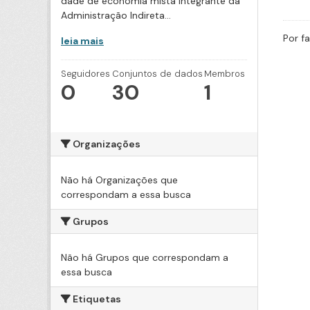
dade de economia mista integrante da
Administração Indireta...
Por f
leia mais
Seguidores
Conjuntos de dados
Membros
0
30
1
Organizações
Não há Organizações que
correspondam a essa busca
Grupos
Não há Grupos que correspondam a
essa busca
Etiquetas