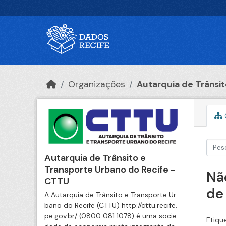
Ir para o conteúdo principal
Organizações
Autarquia de Trânsito
Autarquia de Trânsito e
Transporte Urbano do Recife -
Nã
CTTU
de
A Autarquia de Trânsito e Transporte Ur
bano do Recife (CTTU) http://cttu.recife.
pe.gov.br/ (0800 081 1078) é uma socie
Etiqu