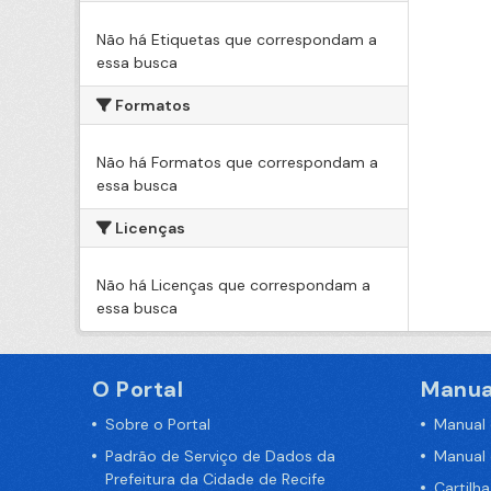
Não há Etiquetas que correspondam a
essa busca
Formatos
Não há Formatos que correspondam a
essa busca
Licenças
Não há Licenças que correspondam a
essa busca
O Portal
Manua
Sobre o Portal
Manual
Padrão de Serviço de Dados da
Manual
Prefeitura da Cidade de Recife
Cartilh