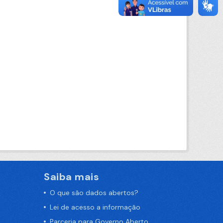
Saiba mais
O que são dados abertos?
Lei de acesso a informação
Parceria para Governo Aberto