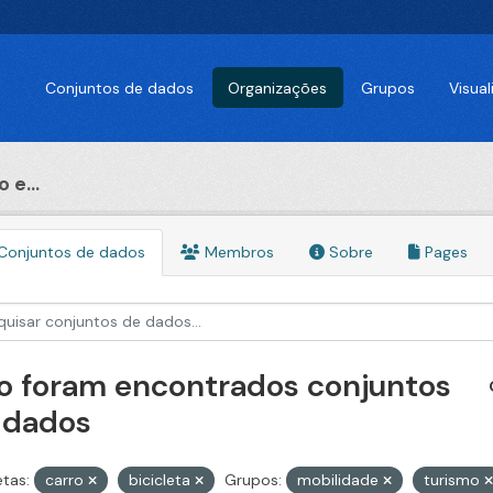
Conjuntos de dados
Organizações
Grupos
Visua
 e...
Conjuntos de dados
Membros
Sobre
Pages
o foram encontrados conjuntos
 dados
etas:
carro
bicicleta
Grupos:
mobilidade
turismo