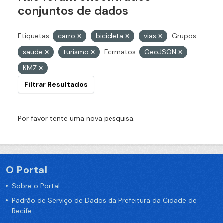
conjuntos de dados
Etiquetas:
carro
bicicleta
vias
Grupos:
saude
turismo
Formatos:
GeoJSON
KMZ
Filtrar Resultados
Por favor tente uma nova pesquisa.
O Portal
Sobre o Portal
Padrão de Serviço de Dados da Prefeitura da Cidade de
Recife