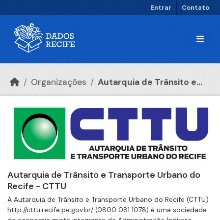
Ir para o conteúdo principal
Entrar
Contato
Organizações
Autarquia de Trânsito e...
Autarquia de Trânsito e Transporte Urbano do
Recife - CTTU
A Autarquia de Trânsito e Transporte Urbano do Recife (CTTU)
http://cttu.recife.pe.gov.br/ (0800 081 1078) é uma sociedade