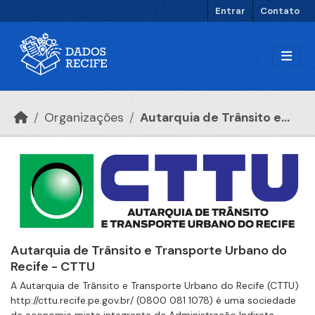
Ir para o conteúdo principal
Entrar
Contato
Organizações
Autarquia de Trânsito e...
Autarquia de Trânsito e Transporte Urbano do
Recife - CTTU
A Autarquia de Trânsito e Transporte Urbano do Recife (CTTU)
http://cttu.recife.pe.gov.br/ (0800 081 1078) é uma sociedade