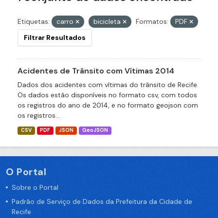
Etiquetas:
carro
bicicleta
Formatos:
PDF
Filtrar Resultados
Acidentes de Trânsito com Vítimas 2014
Dados dos acidentes com vítimas do trânsito de Recife.
Os dados estão disponíveis no formato csv, com todos
os registros do ano de 2014, e no formato geojson com
os registros...
CSV
PDF
JSON
GeoJSON
O Portal
Sobre o Portal
Padrão de Serviço de Dados da Prefeitura da Cidade de
Recife