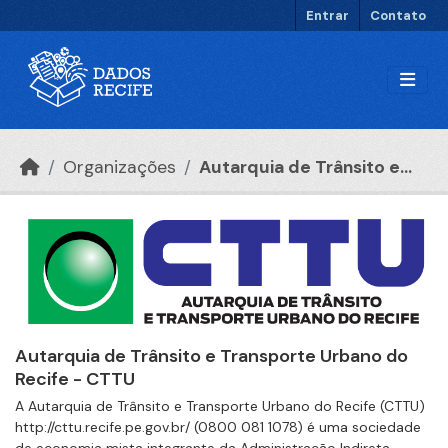
Ir para o conteúdo principal
Entrar
Contato
Organizações
Autarquia de Trânsito e...
Autarquia de Trânsito e Transporte Urbano do
Recife - CTTU
A Autarquia de Trânsito e Transporte Urbano do Recife (CTTU)
http://cttu.recife.pe.gov.br/ (0800 081 1078) é uma sociedade