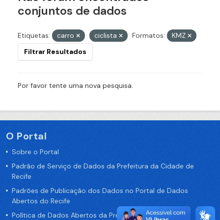
conjuntos de dados
Etiquetas:
carro
ciclista
Formatos:
KMZ
Filtrar Resultados
Por favor tente uma nova pesquisa.
O Portal
Sobre o Portal
Padrão de Serviço de Dados da Prefeitura da Cidade de
Recife
Padrões de Publicação dos Dados no Portal de Dados
Abertos do Recife
Política de Dados Abertos da Prefeitura do Recife