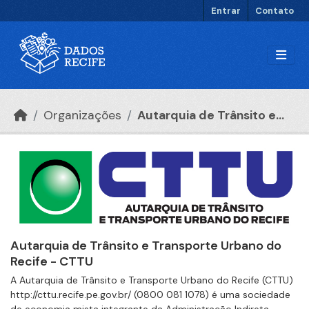
Ir para o conteúdo principal
Entrar
Contato
Organizações
Autarquia de Trânsito e...
Autarquia de Trânsito e Transporte Urbano do
Recife - CTTU
A Autarquia de Trânsito e Transporte Urbano do Recife (CTTU)
http://cttu.recife.pe.gov.br/ (0800 081 1078) é uma sociedade