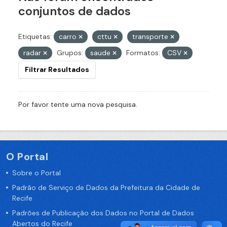
conjuntos de dados
Etiquetas:
carro
cttu
transporte
radar
Grupos:
saude
Formatos:
CSV
Filtrar Resultados
Por favor tente uma nova pesquisa.
O Portal
Sobre o Portal
Padrão de Serviço de Dados da Prefeitura da Cidade de
Recife
Padrões de Publicação dos Dados no Portal de Dados
Abertos do Recife