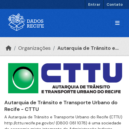
Ir para o conteúdo principal
Entrar
Contato
Organizações
Autarquia de Trânsito e...
Autarquia de Trânsito e Transporte Urbano do
Recife - CTTU
A Autarquia de Trânsito e Transporte Urbano do Recife (CTTU)
http://cttu.recife.pe.gov.br/ (0800 081 1078) é uma sociedade