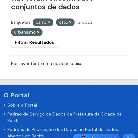
conjuntos de dados
Etiquetas:
carro
cttu
Grupos:
urbanismo
Filtrar Resultados
Por favor tente uma nova pesquisa.
O Portal
Sobre o Portal
Padrão de Serviço de Dados da Prefeitura da Cidade de
Recife
Padrões de Publicação dos Dados no Portal de Dados
Abertos do Recife