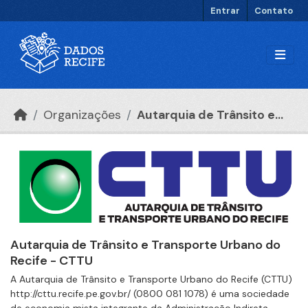
Ir para o conteúdo principal
Entrar
Contato
Organizações
Autarquia de Trânsito e...
Autarquia de Trânsito e Transporte Urbano do
Recife - CTTU
A Autarquia de Trânsito e Transporte Urbano do Recife (CTTU)
http://cttu.recife.pe.gov.br/ (0800 081 1078) é uma sociedade