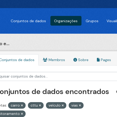
Conjuntos de dados
Organizações
Grupos
Visua
 e...
Conjuntos de dados
Membros
Sobre
Pages
conjuntos de dados encontrados
etas:
carro
cttu
veículo
vias
itoramento