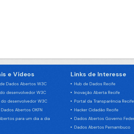
is e Vídeos
Links de Interesse
 de Dados Abertos W3C
Hub de Dados Recife
 do desenvolvedor W3C
Inovação Aberta Recife
a do desenvolvedor W3C
Portal da Transparência Recife
e Dados Abertos OKFN
Hacker Cidadão Recife
bertos para um dia a dia
Dados Abertos Governo Feder
Dados Abertos Pernambuco