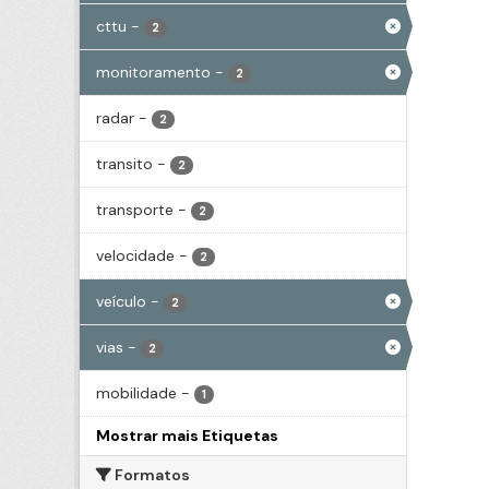
cttu
-
2
monitoramento
-
2
radar
-
2
transito
-
2
transporte
-
2
velocidade
-
2
veículo
-
2
vias
-
2
mobilidade
-
1
Mostrar mais Etiquetas
Formatos