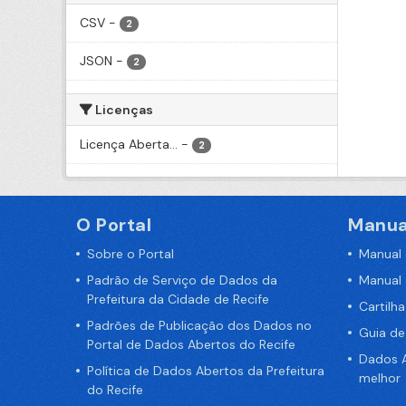
CSV
-
2
JSON
-
2
Licenças
Licença Aberta...
-
2
O Portal
Manua
Sobre o Portal
Manual
Padrão de Serviço de Dados da
Manual
Prefeitura da Cidade de Recife
Cartilh
Padrões de Publicação dos Dados no
Guia d
Portal de Dados Abertos do Recife
Dados A
Política de Dados Abertos da Prefeitura
melhor
do Recife