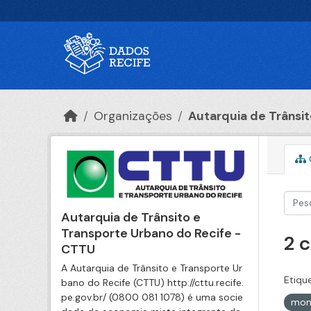
Ir para o conteúdo principal
Organizações
Autarquia de Trânsito
Autarquia de Trânsito e
Transporte Urbano do Recife -
2 
CTTU
A Autarquia de Trânsito e Transporte Ur
Etiqu
bano do Recife (CTTU) http://cttu.recife.
pe.gov.br/ (0800 081 1078) é uma socie
mon