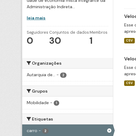
dade de economia mista integrante da
Administração Indireta...
Velo
leia mais
Esse 
apres
Seguidores
Conjuntos de dados
Membros
0
30
1
CSV
Velo
Organizações
Esse 
apres
Autarquia de...
-
2
CSV
Grupos
Mobilidade
-
1
Etiquetas
carro
-
2