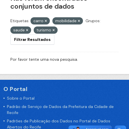
conjuntos de dados
Etiquetas:
carro
mobilidade
Grupos:
saude
turismo
Filtrar Resultados
Por favor tente uma nova pesquisa.
O Portal
Sobre o Portal
Padrão de Serviço de Dados da Prefeitura da Cidade de
Recife
Padrões de Publicação dos Dados no Portal de Dados
Abertos do Recife