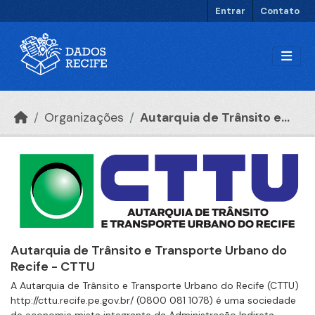
Ir para o conteúdo principal
Entrar
Contato
Organizações
Autarquia de Trânsito e...
Autarquia de Trânsito e Transporte Urbano do
Recife - CTTU
A Autarquia de Trânsito e Transporte Urbano do Recife (CTTU)
http://cttu.recife.pe.gov.br/ (0800 081 1078) é uma sociedade