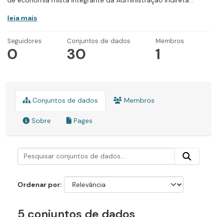
de economia mista integrante da Administração Indireta...
leia mais
Seguidores
Conjuntos de dados
Membros
0
30
1
Conjuntos de dados
Membros
Sobre
Pages
Ordenar por
5 conjuntos de dados