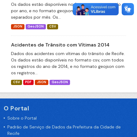
Os dados estão disponíveis no formato csv, agrupado
por ano, e no formato geojson com os registros
separados por mês. Os...
JSON
GeoJSON
CSV
Acidentes de Trânsito com Vítimas 2014
Dados dos acidentes com vítimas do trânsito de Recife.
Os dados estão disponíveis no formato csv, com todos
os registros do ano de 2014, e no formato geojson com
os registros...
CSV
PDF
JSON
GeoJSON
O Portal
Sobre o Portal
Padrão de Serviço de Dados da Prefeitura da Cidade de
Recife