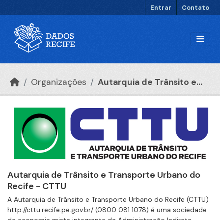
Ir para o conteúdo principal
Entrar
Contato
Organizações
Autarquia de Trânsito e...
Autarquia de Trânsito e Transporte Urbano do
Recife - CTTU
A Autarquia de Trânsito e Transporte Urbano do Recife (CTTU)
http://cttu.recife.pe.gov.br/ (0800 081 1078) é uma sociedade