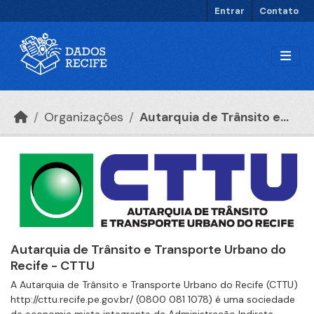
Ir para o conteúdo principal
Entrar
Contato
Organizações
Autarquia de Trânsito e...
Autarquia de Trânsito e Transporte Urbano do
Recife - CTTU
A Autarquia de Trânsito e Transporte Urbano do Recife (CTTU)
http://cttu.recife.pe.gov.br/ (0800 081 1078) é uma sociedade