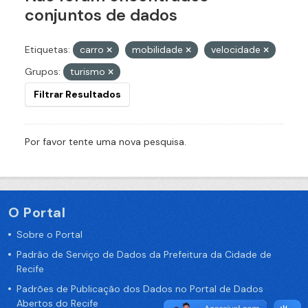
conjuntos de dados
Etiquetas:
carro
mobilidade
velocidade
Grupos:
turismo
Filtrar Resultados
Por favor tente uma nova pesquisa.
O Portal
Sobre o Portal
Padrão de Serviço de Dados da Prefeitura da Cidade de
Recife
Padrões de Publicação dos Dados no Portal de Dados
Abertos do Recife