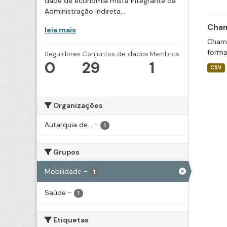
dade de economia mista integrante da
Administração Indireta...
Cham
leia mais
Chama
forma
Seguidores
Conjuntos de dados
Membros
0
29
1
CSV
Organizações
Autarquia de...
-
1
Grupos
Mobilidade
-
1
Saúde
-
1
Etiquetas