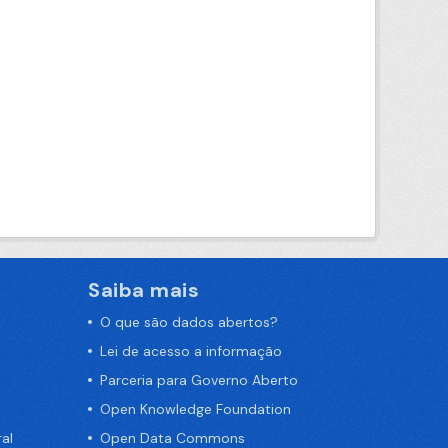
Saiba mais
O que são dados abertos?
Lei de acesso a informação
Parceria para Governo Aberto
Open Knowledge Foundation
al
Open Data Commons