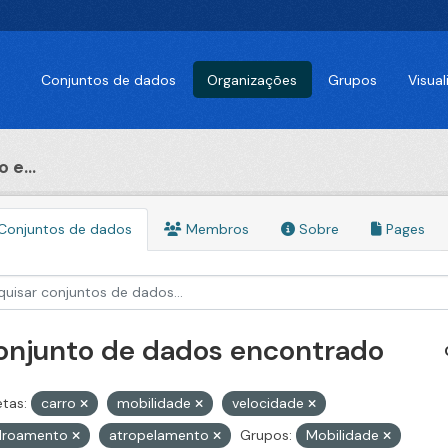
Conjuntos de dados
Organizações
Grupos
Visua
 e...
Conjuntos de dados
Membros
Sobre
Pages
conjunto de dados encontrado
etas:
carro
mobilidade
velocidade
alroamento
atropelamento
Grupos:
Mobilidade