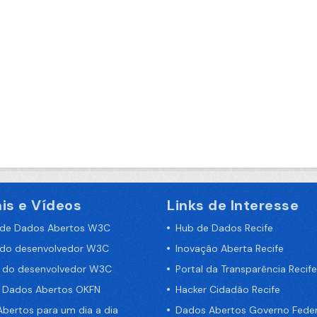
is e Vídeos
Links de Interesse
 de Dados Abertos W3C
Hub de Dados Recife
 do desenvolvedor W3C
Inovação Aberta Recife
a do desenvolvedor W3C
Portal da Transparência Recife
e Dados Abertos OKFN
Hacker Cidadão Recife
bertos para um dia a dia
Dados Abertos Governo Feder