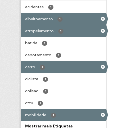
acidentes
-
1
albalroamento
-
1
atropelamento
-
1
batida
-
1
capotamento
-
1
carro
-
1
ciclista
-
1
colisão
-
1
cttu
-
1
mobilidade
-
1
Mostrar mais Etiquetas