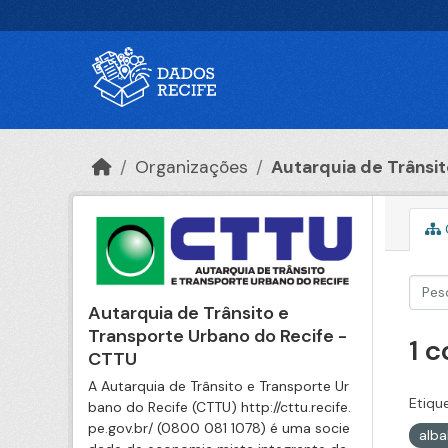
Ir para o conteúdo principal
Organizações
Autarquia de Trânsito
Autarquia de Trânsito e
Transporte Urbano do Recife -
1 
CTTU
A Autarquia de Trânsito e Transporte Ur
Etiqu
bano do Recife (CTTU) http://cttu.recife.
pe.gov.br/ (0800 081 1078) é uma socie
alb