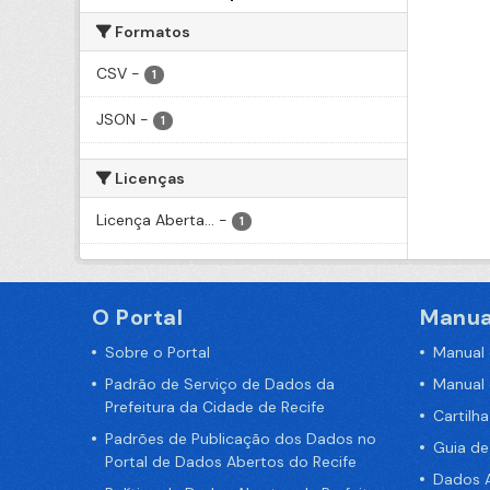
Formatos
CSV
-
1
JSON
-
1
Licenças
Licença Aberta...
-
1
O Portal
Manua
Sobre o Portal
Manual
Padrão de Serviço de Dados da
Manual
Prefeitura da Cidade de Recife
Cartilh
Padrões de Publicação dos Dados no
Guia d
Portal de Dados Abertos do Recife
Dados A