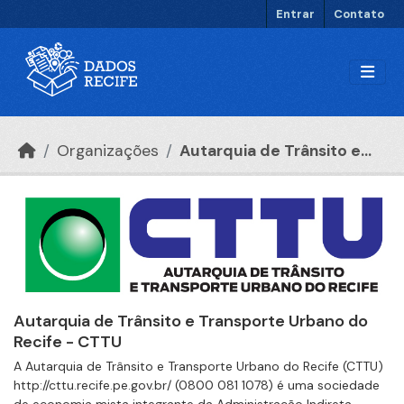
Ir para o conteúdo principal
Entrar
Contato
Organizações
Autarquia de Trânsito e...
Autarquia de Trânsito e Transporte Urbano do
Recife - CTTU
A Autarquia de Trânsito e Transporte Urbano do Recife (CTTU)
http://cttu.recife.pe.gov.br/ (0800 081 1078) é uma sociedade