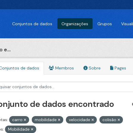
Conjuntos de dados
Organizações
Grupos
Visua
 e...
Conjuntos de dados
Membros
Sobre
Pages
conjunto de dados encontrado
etas:
carro
mobilidade
velocidade
colisão
s:
Mobilidade