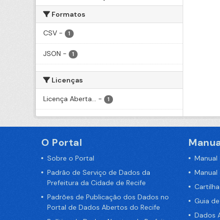
Formatos
CSV
-
1
JSON
-
1
Licenças
Licença Aberta...
-
1
O Portal
Manua
Sobre o Portal
Manual
Padrão de Serviço de Dados da
Manual
Prefeitura da Cidade de Recife
Cartilh
Padrões de Publicação dos Dados no
Guia d
Portal de Dados Abertos do Recife
Dados A