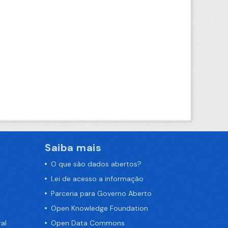
Saiba mais
O que são dados abertos?
Lei de acesso a informação
Parceria para Governo Aberto
Open Knowledge Foundation
al
Open Data Commons