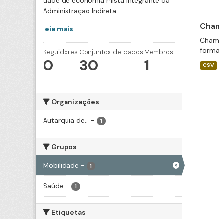
dade de economia mista integrante da
Administração Indireta...
Cham
leia mais
Chama
forma
Seguidores
Conjuntos de dados
Membros
0
30
1
CSV
Organizações
Autarquia de...
-
1
Grupos
Mobilidade
-
1
Saúde
-
1
Etiquetas