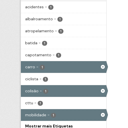
acidentes
-
1
albalroamento
-
1
atropelamento
-
1
batida
-
1
capotamento
-
1
carro
-
1
ciclista
-
1
colisão
-
1
cttu
-
1
mobilidade
-
1
Mostrar mais Etiquetas