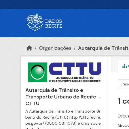
Ir para o conteúdo principal
Organizações
Autarquia de Trânsito
Autarquia de Trânsito e
Transporte Urbano do Recife -
1 
CTTU
A Autarquia de Trânsito e Transporte Ur
Etiqu
bano do Recife (CTTU) http://cttu.recife.
pe.gov.br/ (0800 081 1078) é uma socie
Grupo