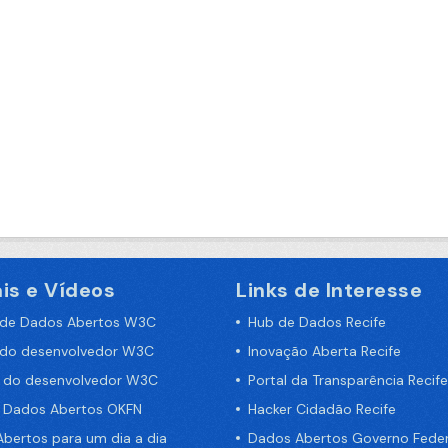
is e Vídeos
Links de Interesse
 de Dados Abertos W3C
Hub de Dados Recife
 do desenvolvedor W3C
Inovação Aberta Recife
a do desenvolvedor W3C
Portal da Transparência Recife
e Dados Abertos OKFN
Hacker Cidadão Recife
bertos para um dia a dia
Dados Abertos Governo Feder