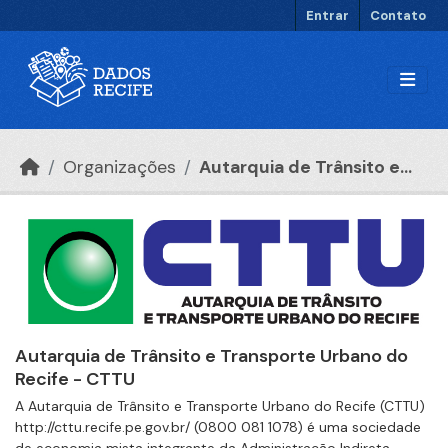
Ir para o conteúdo principal
Entrar
Contato
Organizações
Autarquia de Trânsito e...
Autarquia de Trânsito e Transporte Urbano do
Recife - CTTU
A Autarquia de Trânsito e Transporte Urbano do Recife (CTTU)
http://cttu.recife.pe.gov.br/ (0800 081 1078) é uma sociedade