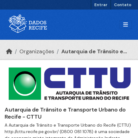
Ir para o conteúdo principal
Entrar
Contato
Organizações
Autarquia de Trânsito e...
Autarquia de Trânsito e Transporte Urbano do
Recife - CTTU
A Autarquia de Trânsito e Transporte Urbano do Recife (CTTU)
http://cttu.recife.pe.gov.br/ (0800 081 1078) é uma sociedade