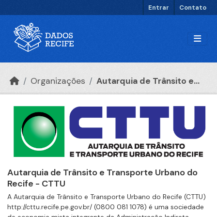
Ir para o conteúdo principal
Entrar
Contato
Organizações
Autarquia de Trânsito e...
Autarquia de Trânsito e Transporte Urbano do
Recife - CTTU
A Autarquia de Trânsito e Transporte Urbano do Recife (CTTU)
http://cttu.recife.pe.gov.br/ (0800 081 1078) é uma sociedade