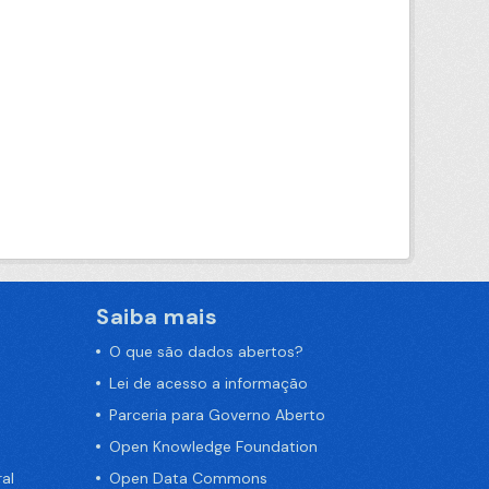
Saiba mais
O que são dados abertos?
Lei de acesso a informação
Parceria para Governo Aberto
Open Knowledge Foundation
al
Open Data Commons