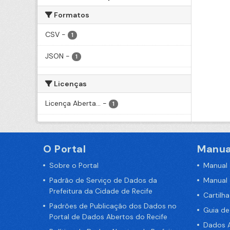
Formatos
CSV
-
1
JSON
-
1
Licenças
Licença Aberta...
-
1
O Portal
Manua
Sobre o Portal
Manual
Padrão de Serviço de Dados da
Manual
Prefeitura da Cidade de Recife
Cartilh
Padrões de Publicação dos Dados no
Guia d
Portal de Dados Abertos do Recife
Dados A