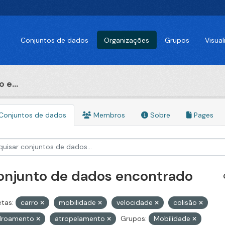
Conjuntos de dados
Organizações
Grupos
Visua
 e...
Conjuntos de dados
Membros
Sobre
Pages
conjunto de dados encontrado
etas:
carro
mobilidade
velocidade
colisão
alroamento
atropelamento
Grupos:
Mobilidade