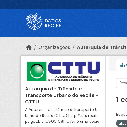
Ir para o conteúdo principal
Organizações
Autarquia de Trânsito
Autarquia de Trânsito e
Transporte Urbano do Recife -
1 
CTTU
A Autarquia de Trânsito e Transporte Ur
Etiqu
bano do Recife (CTTU) http://cttu.recife.
pe.gov.br/ (0800 081 1078) é uma socie
alb