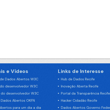
is e Vídeos
Links de Interesse
 de Dados Abertos W3C
Hub de Dados Recife
 do desenvolvedor W3C
Inovação Aberta Recife
a do desenvolvedor W3C
Portal da Transparência Recife
e Dados Abertos OKFN
Hacker Cidadão Recife
bertos para um dia a dia
Dados Abertos Governo Feder