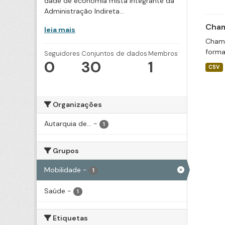
dade de economia mista integrante da
Administração Indireta...
Cham
leia mais
Chama
forma
Seguidores
Conjuntos de dados
Membros
0
30
1
CSV
Organizações
Autarquia de...
-
1
Grupos
Mobilidade
-
1
Saúde
-
1
Etiquetas