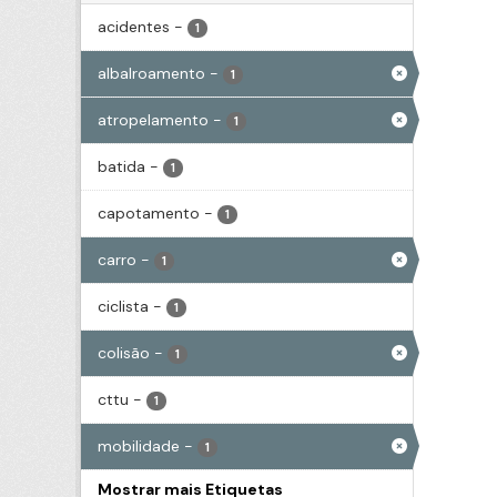
acidentes
-
1
albalroamento
-
1
atropelamento
-
1
batida
-
1
capotamento
-
1
carro
-
1
ciclista
-
1
colisão
-
1
cttu
-
1
mobilidade
-
1
Mostrar mais Etiquetas