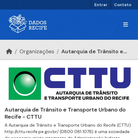
Ir para o conteúdo principal
Entrar
Contato
Organizações
Autarquia de Trânsito e...
Autarquia de Trânsito e Transporte Urbano do
Recife - CTTU
A Autarquia de Trânsito e Transporte Urbano do Recife (CTTU)
http://cttu.recife.pe.gov.br/ (0800 081 1078) é uma sociedade