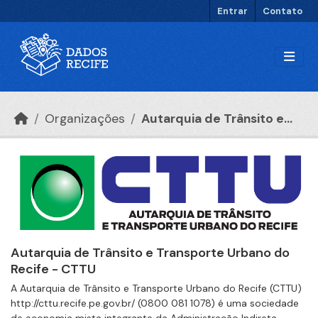
Ir para o conteúdo principal
Entrar
Contato
Organizações
Autarquia de Trânsito e...
Autarquia de Trânsito e Transporte Urbano do
Recife - CTTU
A Autarquia de Trânsito e Transporte Urbano do Recife (CTTU)
http://cttu.recife.pe.gov.br/ (0800 081 1078) é uma sociedade