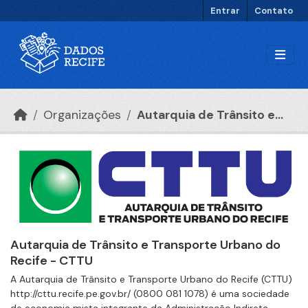
Ir para o conteúdo principal
Entrar
Contato
Organizações
Autarquia de Trânsito e...
Autarquia de Trânsito e Transporte Urbano do
Recife - CTTU
A Autarquia de Trânsito e Transporte Urbano do Recife (CTTU)
http://cttu.recife.pe.gov.br/ (0800 081 1078) é uma sociedade