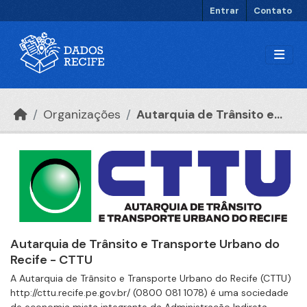
Ir para o conteúdo principal
Entrar
Contato
Organizações
Autarquia de Trânsito e...
Autarquia de Trânsito e Transporte Urbano do
Recife - CTTU
A Autarquia de Trânsito e Transporte Urbano do Recife (CTTU)
http://cttu.recife.pe.gov.br/ (0800 081 1078) é uma sociedade