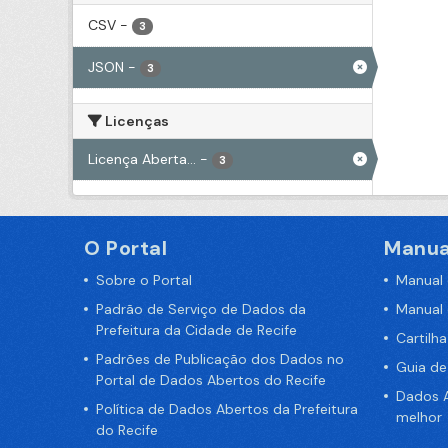
CSV
-
3
JSON
-
3
Licenças
Licença Aberta...
-
3
O Portal
Manua
Sobre o Portal
Manual
Padrão de Serviço de Dados da
Manual
Prefeitura da Cidade de Recife
Cartilh
Padrões de Publicação dos Dados no
Guia d
Portal de Dados Abertos do Recife
Dados A
Política de Dados Abertos da Prefeitura
melhor
do Recife