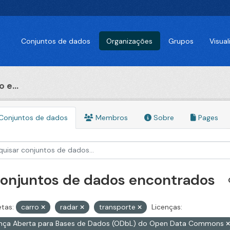
Conjuntos de dados
Organizações
Grupos
Visua
 e...
Conjuntos de dados
Membros
Sobre
Pages
conjuntos de dados encontrados
etas:
carro
radar
transporte
Licenças:
ença Aberta para Bases de Dados (ODbL) do Open Data Commons