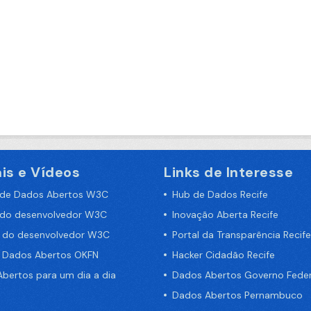
is e Vídeos
Links de Interesse
 de Dados Abertos W3C
Hub de Dados Recife
 do desenvolvedor W3C
Inovação Aberta Recife
a do desenvolvedor W3C
Portal da Transparência Recife
e Dados Abertos OKFN
Hacker Cidadão Recife
bertos para um dia a dia
Dados Abertos Governo Feder
Dados Abertos Pernambuco