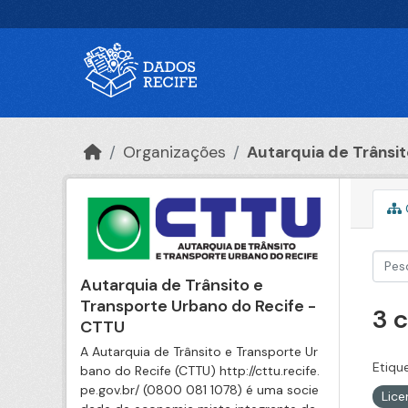
Ir para o conteúdo principal
Organizações
Autarquia de Trânsito
Autarquia de Trânsito e
Transporte Urbano do Recife -
3 
CTTU
A Autarquia de Trânsito e Transporte Ur
Etiqu
bano do Recife (CTTU) http://cttu.recife.
pe.gov.br/ (0800 081 1078) é uma socie
Lic