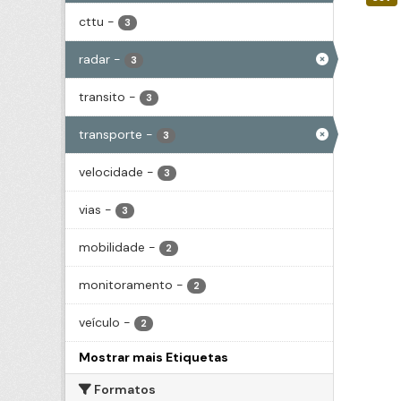
cttu
-
3
radar
-
3
transito
-
3
transporte
-
3
velocidade
-
3
vias
-
3
mobilidade
-
2
monitoramento
-
2
veículo
-
2
Mostrar mais Etiquetas
Formatos