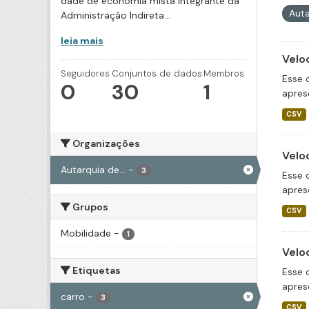
dade de economia mista integrante da
Auta
Administração Indireta...
leia mais
Velo
Seguidores
Conjuntos de dados
Membros
Esse 
0
30
1
apres
CSV
Organizações
Velo
Autarquia de...
-
3
Esse 
apres
Grupos
CSV
Mobilidade
-
1
Velo
Etiquetas
Esse 
apres
carro
-
3
CSV