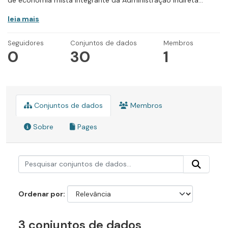
de economia mista integrante da Administração Indireta...
leia mais
Seguidores
Conjuntos de dados
Membros
0
30
1
Conjuntos de dados
Membros
Sobre
Pages
Ordenar por
3 conjuntos de dados