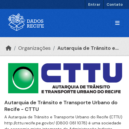
Ir para o conteúdo principal
Entrar
Contato
Organizações
Autarquia de Trânsito e...
Autarquia de Trânsito e Transporte Urbano do
Recife - CTTU
A Autarquia de Trânsito e Transporte Urbano do Recife (CTTU)
http://cttu.recife.pe.gov.br/ (0800 081 1078) é uma sociedade