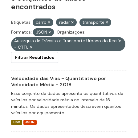
encontrados
Etiquetas:
carro
radar
transporte
Formatos:
JSON
Organizações:
Autarquia de Trânsito e Transporte Urbano do Recife
- CTTU
Filtrar Resultados
Velocidade das Vias - Quantitativo por
Velocidade Média - 2018
Esse conjunto de dados apresenta os quantitativos de
veículos por velocidade média no intervalo de 15
minutos. Os dados apresentados descrevem quantos
veículos por equipamento...
CSV
JSON