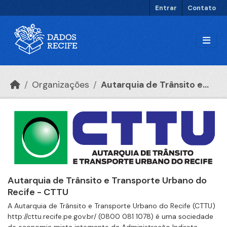
Ir para o conteúdo principal
Entrar
Contato
Organizações
Autarquia de Trânsito e...
Autarquia de Trânsito e Transporte Urbano do
Recife - CTTU
A Autarquia de Trânsito e Transporte Urbano do Recife (CTTU)
http://cttu.recife.pe.gov.br/ (0800 081 1078) é uma sociedade