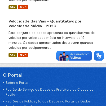
CSV
JSON
Velocidade das Vias - Quantitativo por
Velocidade Média - 2020
Esse conjunto de dados apresenta os quantitativos de
veículos por velocidade média no intervalo de 15
minutos. Os dados apresentados descrevem quantos
veículos por equipamento...
CSV
JSON
O Portal
Sobre o Portal
Padrão de Serviço de Dados da Prefeitura da Cidade de
Recife
Padrões de Publicação dos Dados no Portal de Dados