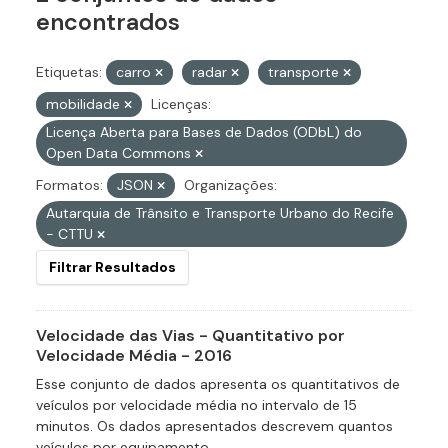
encontrados
Etiquetas:
carro
radar
transporte
mobilidade
Licenças:
Licença Aberta para Bases de Dados (ODbL) do
Open Data Commons
Formatos:
JSON
Organizações:
Autarquia de Trânsito e Transporte Urbano do Recife
- CTTU
Filtrar Resultados
Velocidade das Vias - Quantitativo por
Velocidade Média - 2016
Esse conjunto de dados apresenta os quantitativos de
veículos por velocidade média no intervalo de 15
minutos. Os dados apresentados descrevem quantos
veículos por equipamento...