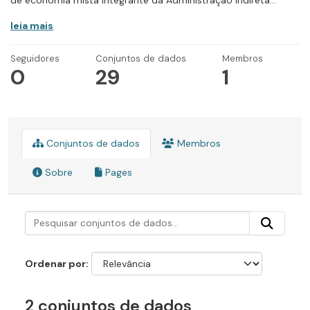
de economia mista integrante da Administração Indireta...
leia mais
Seguidores
Conjuntos de dados
Membros
0
29
1
Conjuntos de dados
Membros
Sobre
Pages
Ordenar por
2 conjuntos de dados