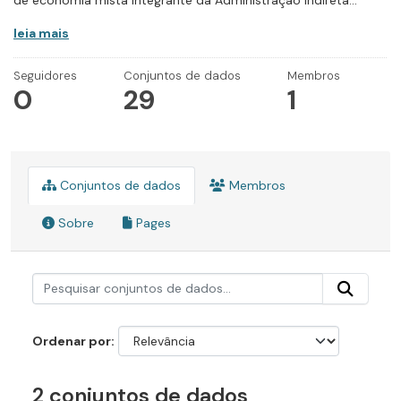
de economia mista integrante da Administração Indireta...
leia mais
Seguidores
Conjuntos de dados
Membros
0
29
1
Conjuntos de dados
Membros
Sobre
Pages
Ordenar por
2 conjuntos de dados