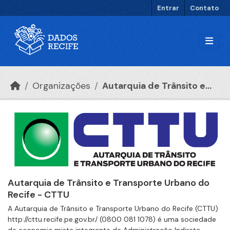
Ir para o conteúdo principal
Entrar
Contato
Organizações
Autarquia de Trânsito e...
Autarquia de Trânsito e Transporte Urbano do
Recife - CTTU
A Autarquia de Trânsito e Transporte Urbano do Recife (CTTU)
http://cttu.recife.pe.gov.br/ (0800 081 1078) é uma sociedade