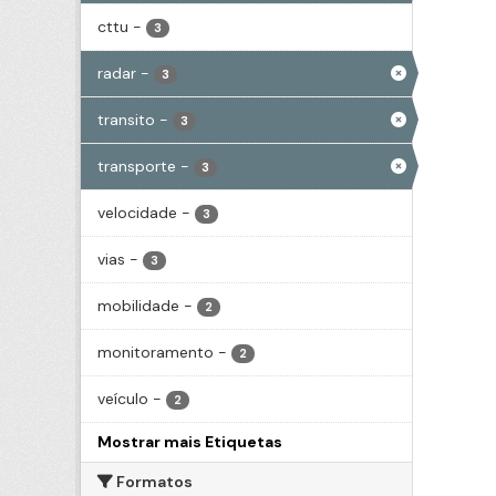
cttu
-
3
radar
-
3
transito
-
3
transporte
-
3
velocidade
-
3
vias
-
3
mobilidade
-
2
monitoramento
-
2
veículo
-
2
Mostrar mais Etiquetas
Formatos