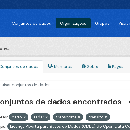
Conjuntos de dados
Organizações
Grupos
Visua
 e...
Conjuntos de dados
Membros
Sobre
Pages
conjuntos de dados encontrados
etas:
carro
radar
transporte
transito
ças:
Licença Aberta para Bases de Dados (ODbL) do Open Data