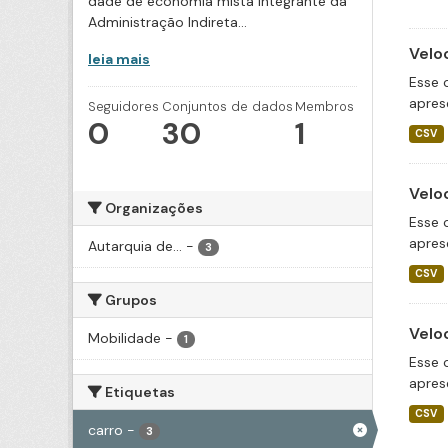
dade de economia mista integrante da
Administração Indireta...
Velo
leia mais
Esse 
apres
Seguidores
Conjuntos de dados
Membros
0
30
1
CSV
Velo
Organizações
Esse 
apres
Autarquia de...
-
3
CSV
Grupos
Velo
Mobilidade
-
1
Esse 
apres
Etiquetas
CSV
carro
-
3