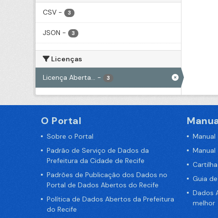
CSV
-
3
JSON
-
3
Licenças
Licença Aberta...
-
3
O Portal
Manua
Sobre o Portal
Manual
Padrão de Serviço de Dados da
Manual
Prefeitura da Cidade de Recife
Cartilh
Padrões de Publicação dos Dados no
Guia d
Portal de Dados Abertos do Recife
Dados A
Política de Dados Abertos da Prefeitura
melhor
do Recife