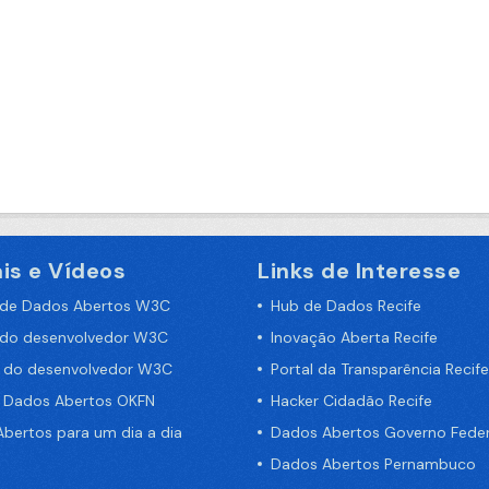
is e Vídeos
Links de Interesse
 de Dados Abertos W3C
Hub de Dados Recife
 do desenvolvedor W3C
Inovação Aberta Recife
a do desenvolvedor W3C
Portal da Transparência Recife
e Dados Abertos OKFN
Hacker Cidadão Recife
bertos para um dia a dia
Dados Abertos Governo Feder
Dados Abertos Pernambuco