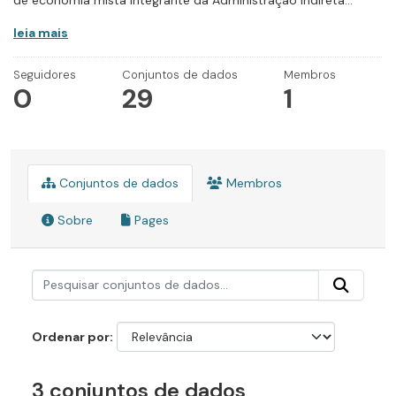
de economia mista integrante da Administração Indireta...
leia mais
Seguidores
Conjuntos de dados
Membros
0
29
1
Conjuntos de dados
Membros
Sobre
Pages
Ordenar por
3 conjuntos de dados