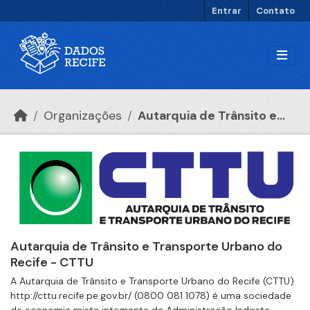
Ir para o conteúdo principal
Entrar
Contato
Organizações
Autarquia de Trânsito e...
Autarquia de Trânsito e Transporte Urbano do
Recife - CTTU
A Autarquia de Trânsito e Transporte Urbano do Recife (CTTU)
http://cttu.recife.pe.gov.br/ (0800 081 1078) é uma sociedade