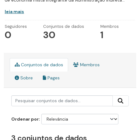
de economia mista integrante da Administração Indireta...
leia mais
Seguidores
Conjuntos de dados
Membros
0
30
1
Conjuntos de dados
Membros
Sobre
Pages
Ordenar por
3 conjuntos de dados