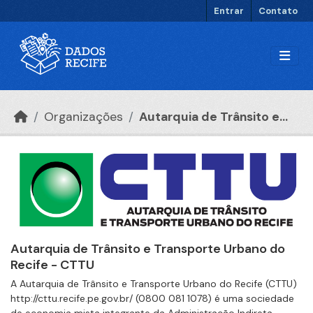
Ir para o conteúdo principal
Entrar
Contato
Organizações
Autarquia de Trânsito e...
Autarquia de Trânsito e Transporte Urbano do
Recife - CTTU
A Autarquia de Trânsito e Transporte Urbano do Recife (CTTU)
http://cttu.recife.pe.gov.br/ (0800 081 1078) é uma sociedade