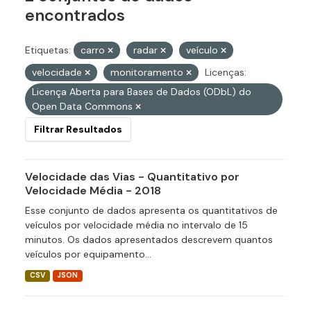
encontrados
Etiquetas:
carro
radar
veículo
velocidade
monitoramento
Licenças:
Licença Aberta para Bases de Dados (ODbL) do
Open Data Commons
Filtrar Resultados
Velocidade das Vias - Quantitativo por
Velocidade Média - 2018
Esse conjunto de dados apresenta os quantitativos de
veículos por velocidade média no intervalo de 15
minutos. Os dados apresentados descrevem quantos
veículos por equipamento...
CSV
JSON