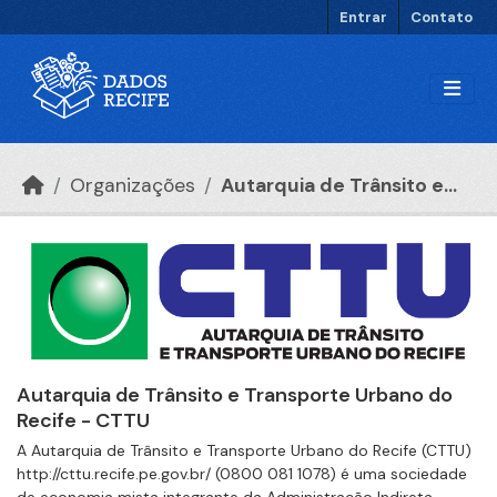
Ir para o conteúdo principal
Entrar
Contato
Organizações
Autarquia de Trânsito e...
Autarquia de Trânsito e Transporte Urbano do
Recife - CTTU
A Autarquia de Trânsito e Transporte Urbano do Recife (CTTU)
http://cttu.recife.pe.gov.br/ (0800 081 1078) é uma sociedade