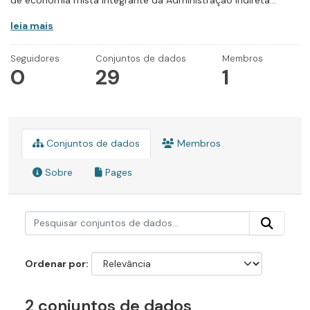
de economia mista integrante da Administração Indireta...
leia mais
Seguidores
Conjuntos de dados
Membros
0
29
1
Conjuntos de dados
Membros
Sobre
Pages
Ordenar por
2 conjuntos de dados