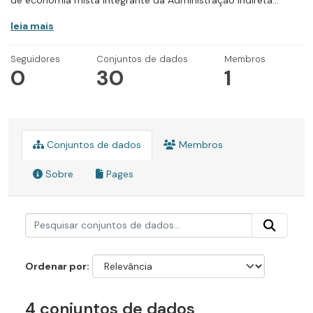
de economia mista integrante da Administração Indireta...
leia mais
Seguidores
Conjuntos de dados
Membros
0
30
1
Conjuntos de dados
Membros
Sobre
Pages
Ordenar por
4 conjuntos de dados