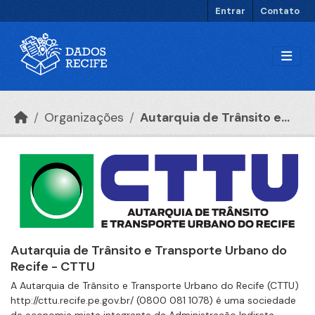
Ir para o conteúdo principal
Entrar
Contato
Organizações
Autarquia de Trânsito e...
Autarquia de Trânsito e Transporte Urbano do
Recife - CTTU
A Autarquia de Trânsito e Transporte Urbano do Recife (CTTU)
http://cttu.recife.pe.gov.br/ (0800 081 1078) é uma sociedade