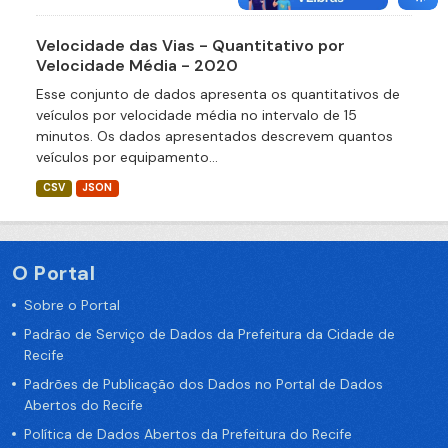
Velocidade das Vias - Quantitativo por
Velocidade Média - 2020
Esse conjunto de dados apresenta os quantitativos de
veículos por velocidade média no intervalo de 15
minutos. Os dados apresentados descrevem quantos
veículos por equipamento...
CSV
JSON
O Portal
Sobre o Portal
Padrão de Serviço de Dados da Prefeitura da Cidade de
Recife
Padrões de Publicação dos Dados no Portal de Dados
Abertos do Recife
Política de Dados Abertos da Prefeitura do Recife