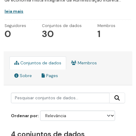
de economia mista integrante da Administração Indireta...
leia mais
Seguidores
Conjuntos de dados
Membros
0
30
1
Conjuntos de dados
Membros
Sobre
Pages
Ordenar por
4 conjuntos de dados