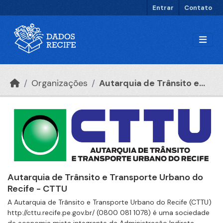
Ir para o conteúdo principal
Entrar
Contato
Organizações
Autarquia de Trânsito e...
Autarquia de Trânsito e Transporte Urbano do
Recife - CTTU
A Autarquia de Trânsito e Transporte Urbano do Recife (CTTU)
http://cttu.recife.pe.gov.br/ (0800 081 1078) é uma sociedade