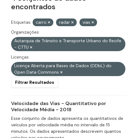
encontrados
Etiquetas:
carro
radar
vias
Organizações:
Autarquia de Trânsito e Transporte Urbano do Recife
- CTTU
Licenças:
Licença Aberta para Bases de Dados (ODbL) do
Open Data Commons
Filtrar Resultados
Velocidade das Vias - Quantitativo por
Velocidade Média - 2018
Esse conjunto de dados apresenta os quantitativos de
veículos por velocidade média no intervalo de 15
minutos. Os dados apresentados descrevem quantos
veículos por equipamento...