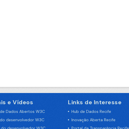
is e Vídeos
Links de Interesse
 de Dados Abertos W3C
Hub de Dados Recife
 do desenvolvedor W3C
Inovação Aberta Recife
a do desenvolvedor W3C
Portal da Transparência Recife