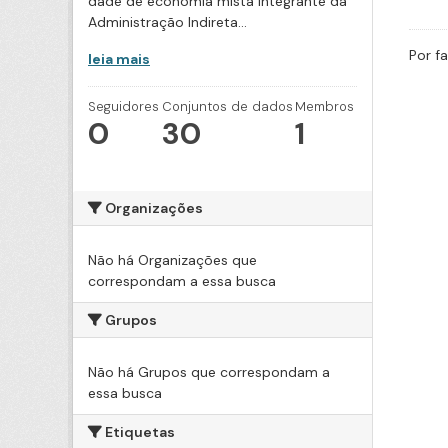
dade de economia mista integrante da
Administração Indireta...
Por f
leia mais
Seguidores
Conjuntos de dados
Membros
0
30
1
Organizações
Não há Organizações que
correspondam a essa busca
Grupos
Não há Grupos que correspondam a
essa busca
Etiquetas