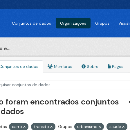
Conjuntos de dados
Organizações
Grupos
Visua
 e...
Conjuntos de dados
Membros
Sobre
Pages
o foram encontrados conjuntos
 dados
etas:
carro
transito
Grupos:
urbanismo
saude