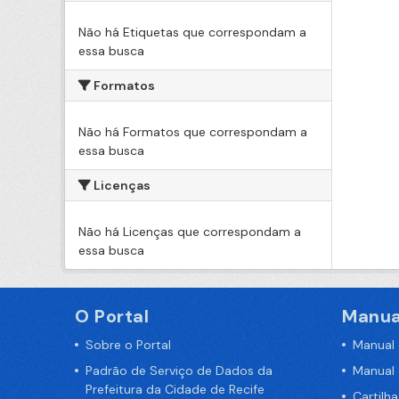
Não há Etiquetas que correspondam a
essa busca
Formatos
Não há Formatos que correspondam a
essa busca
Licenças
Não há Licenças que correspondam a
essa busca
O Portal
Manua
Sobre o Portal
Manual
Padrão de Serviço de Dados da
Manual
Prefeitura da Cidade de Recife
Cartilh