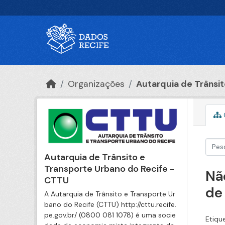
Ir para o conteúdo principal
Organizações
Autarquia de Trânsito
Autarquia de Trânsito e
Transporte Urbano do Recife -
Nã
CTTU
de
A Autarquia de Trânsito e Transporte Ur
bano do Recife (CTTU) http://cttu.recife.
pe.gov.br/ (0800 081 1078) é uma socie
Etiqu