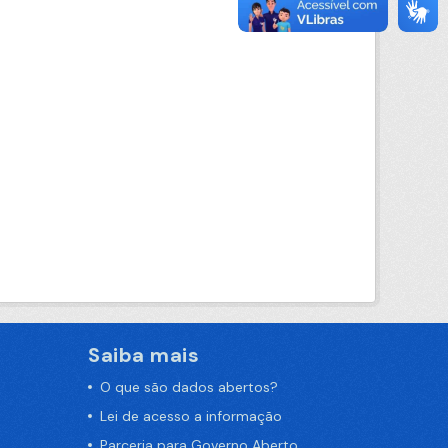
Saiba mais
O que são dados abertos?
Lei de acesso a informação
Parceria para Governo Aberto