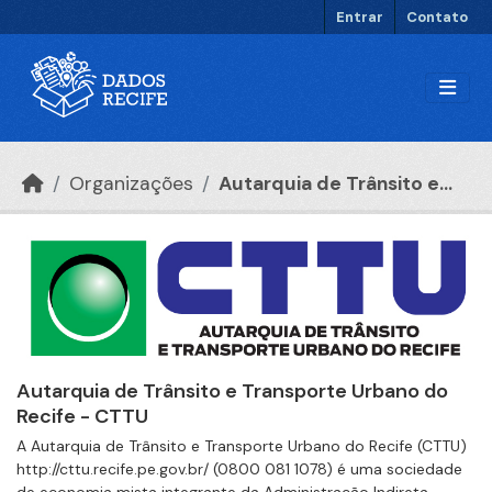
Ir para o conteúdo principal
Entrar
Contato
Organizações
Autarquia de Trânsito e...
Autarquia de Trânsito e Transporte Urbano do
Recife - CTTU
A Autarquia de Trânsito e Transporte Urbano do Recife (CTTU)
http://cttu.recife.pe.gov.br/ (0800 081 1078) é uma sociedade