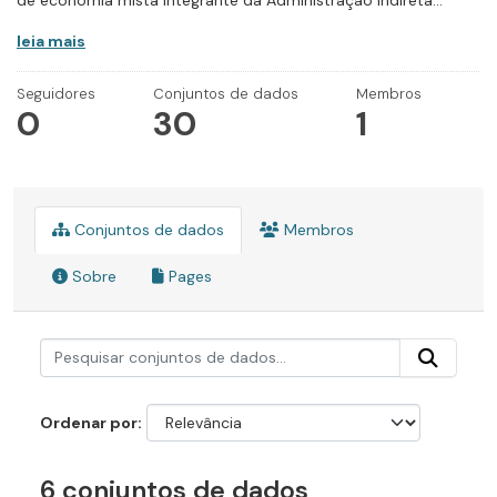
de economia mista integrante da Administração Indireta...
leia mais
Seguidores
Conjuntos de dados
Membros
0
30
1
Conjuntos de dados
Membros
Sobre
Pages
Ordenar por
6 conjuntos de dados