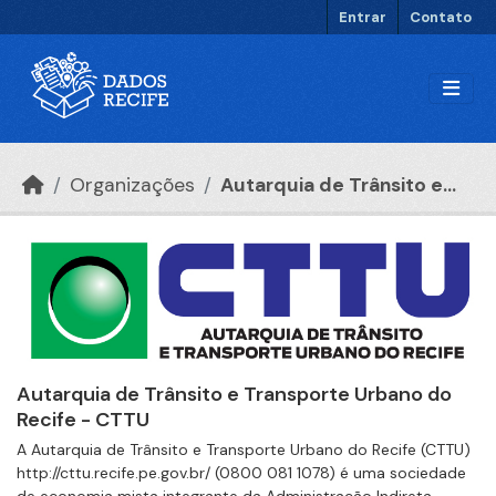
Ir para o conteúdo principal
Entrar
Contato
Organizações
Autarquia de Trânsito e...
Autarquia de Trânsito e Transporte Urbano do
Recife - CTTU
A Autarquia de Trânsito e Transporte Urbano do Recife (CTTU)
http://cttu.recife.pe.gov.br/ (0800 081 1078) é uma sociedade